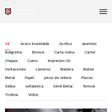
All
Acero Inoxidable
Acrílico
aluminio
Boligrafos
Bronce
Carta menu
Cartel
chapas
Cuero
impresion UV
invitaciones
Llaveros
Madera
Mates
Metal
Papel
pinza de relieve
Placas
Sellos
señaletica
Simil Metal
Termos
Trofeos
Vidrio