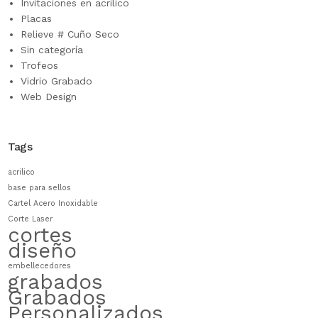
Invitaciones en acrilico
Placas
Relieve # Cuño Seco
Sin categoría
Trofeos
Vidrio Grabado
Web Design
Tags
acrilico
base para sellos
Cartel Acero Inoxidable
Corte Laser
cortes
diseño
embellecedores
grabados
Grabados
Personalizados