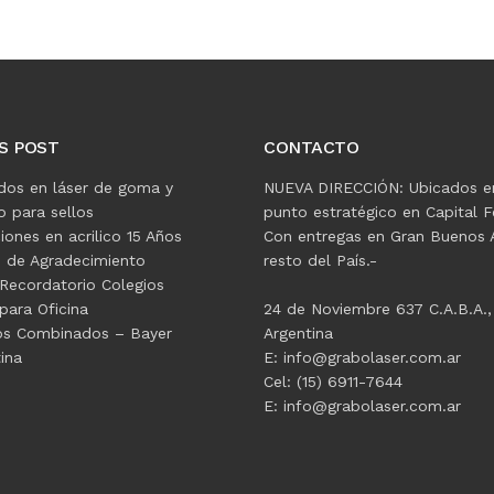
S POST
CONTACTO
dos en láser de goma y
NUEVA DIRECCIÓN: Ubicados e
 para sellos
punto estratégico en Capital F
ciones en acrilico 15 Años
Con entregas en Gran Buenos A
s de Agradecimiento
resto del País.-
Recordatorio Colegios
para Oficina
24 de Noviembre 637 C.A.B.A.,
os Combinados – Bayer
Argentina
ina
E: info@grabolaser.com.ar
Cel: (15) 6911-7644
E: info@grabolaser.com.ar