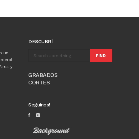
DESCUBRÍ
n un
FIND
ederal.
ires y
GRABADOS
CORTES
Seguinos!