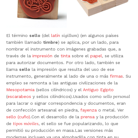
sigillum
El término
sello
(del
latín
) (en algunos países
también llamado
timbre
) se aplica, por un lado, para
nombrar el instrumento con imágenes grabadas que, a
través de la
impresión
de
tinta
sobre el
papel
, se utiliza
para autorizar documentos. Por otro lado, también se
llama
sello
la impresión que resulta del uso de ese
instrumento, generalmente al lado de una o más
firmas
. Su
empleo se remonta a las antiguas civilizaciones de la
Mesopotamia
(sellos cilíndricos) y el
Antiguo Egipto
sello personal
(
escarabeos
y sellos cilíndricos).Usados como
para lacrar o signar correspondencia y documentos, eran
de confección artesanal en piedra,
fayenza
o metal. Ver
sello (cuño)
.Con el desarrollo de la
prensa
y la producción
tipos móviles
de
, el sello se fue popularizando, lo que
permitió su producción en masa.Las versiones más
modernas incluyen ya una almohadilla con tinta en su