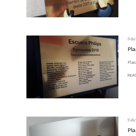
9 di
Pla
Pla
REA
9 di
Pla