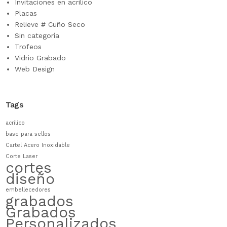
Invitaciones en acrilico
Placas
Relieve # Cuño Seco
Sin categoría
Trofeos
Vidrio Grabado
Web Design
Tags
acrilico
base para sellos
Cartel Acero Inoxidable
Corte Laser
cortes
diseño
embellecedores
grabados
Grabados
Personalizados