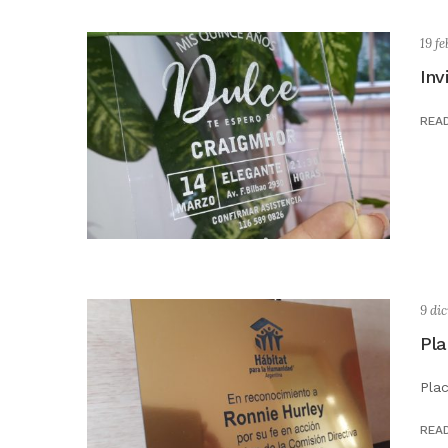
19 f
Inv
REA
9 di
Pla
Pla
REA