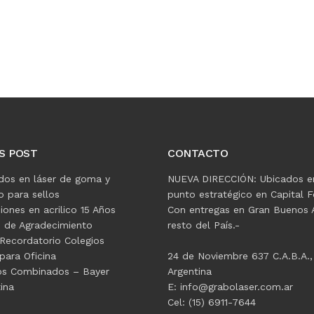
S POST
CONTACTO
dos en láser de goma y
NUEVA DIRECCIÓN: Ubicados e
 para sellos
punto estratégico en Capital F
ciones en acrilico 15 Años
Con entregas en Gran Buenos A
s de Agradecimiento
resto del País.-
Recordatorio Colegios
para Oficina
24 de Noviembre 637 C.A.B.A.,
os Combinados – Bayer
Argentina
ina
E: info@grabolaser.com.ar
Cel: (15) 6911-7644