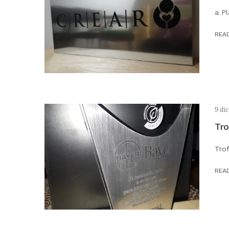
a Pl
REA
9 di
Tro
Tro
REA