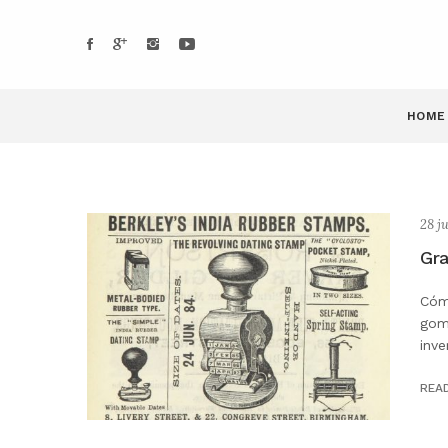
HOME
28 j
Gra
Cóm
goma
inve
REA