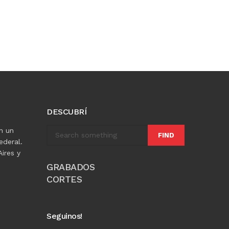
DESCUBRÍ
n un
FIND
ederal.
ires y
GRABADOS
CORTES
Seguinos!