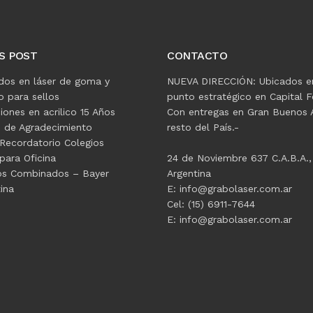
S POST
CONTACTO
dos en láser de goma y
NUEVA DIRECCIÓN: Ubicados e
 para sellos
punto estratégico en Capital F
ciones en acrilico 15 Años
Con entregas en Gran Buenos A
s de Agradecimiento
resto del País.-
Recordatorio Colegios
para Oficina
24 de Noviembre 637 C.A.B.A.,
os Combinados – Bayer
Argentina
ina
E: info@grabolaser.com.ar
Cel: (15) 6911-7644
E: info@grabolaser.com.ar