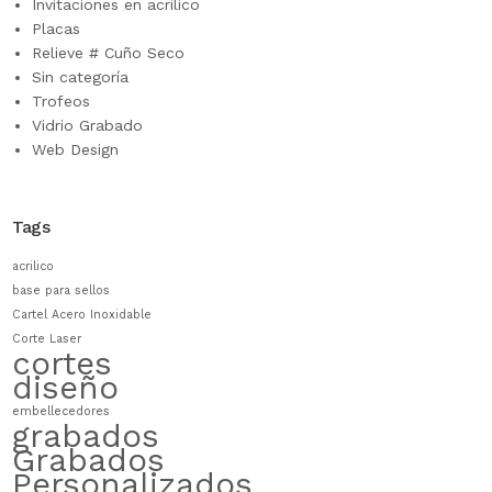
Invitaciones en acrilico
Placas
Relieve # Cuño Seco
Sin categoría
Trofeos
Vidrio Grabado
Web Design
Tags
acrilico
base para sellos
Cartel Acero Inoxidable
Corte Laser
cortes
diseño
embellecedores
grabados
Grabados
Personalizados