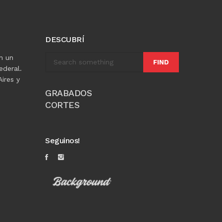
DESCUBRÍ
n un
FIND
ederal.
ires y
GRABADOS
CORTES
Seguinos!