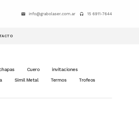
info@grabolaser.com.ar
15 6911-7644
TACTO
chapas
Cuero
invitaciones
a
Simil Metal
Termos
Trofeos