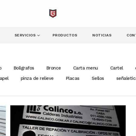
SERVICIOS
PRODUCTOS
NOTICIAS
CON
o
Boligrafos
Bronce
Carta menu
Cartel
apel
pinza de relieve
Placas
Sellos
señaletic