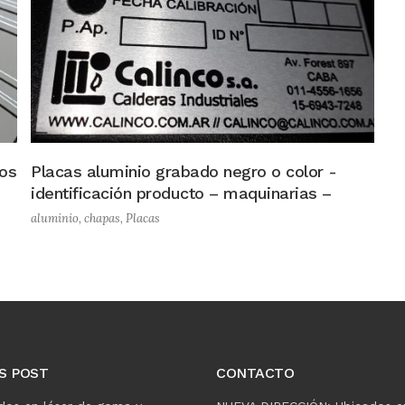
os
Placas aluminio grabado negro o color -
identificación producto – maquinarias –
aluminio
,
chapas
,
Placas
S POST
CONTACTO