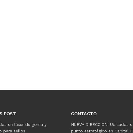
S POST
CONTACTO
dos en láser de goma y
NUEVA DIRECCIÓN: Ubicados e
 para sellos
punto estratégico en Capital F