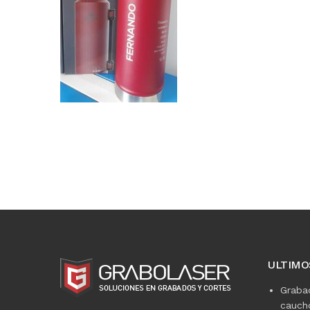
ULTIMO
Graba
caucho