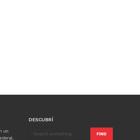
DESCUBRÍ
n un
FIND
ederal.