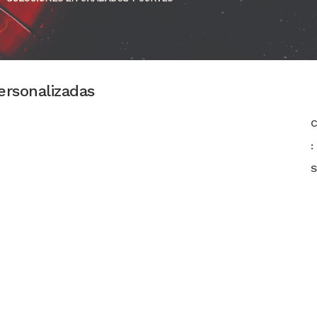
ersonalizadas
C
:
S