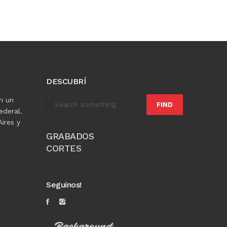
DESCUBRÍ
n un
FIND
ederal.
ires y
GRABADOS
CORTES
Seguinos!