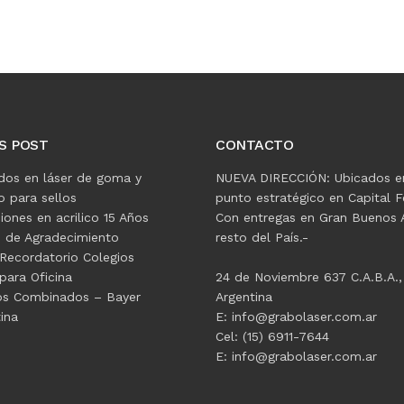
S POST
CONTACTO
dos en láser de goma y
NUEVA DIRECCIÓN: Ubicados e
 para sellos
punto estratégico en Capital F
ciones en acrilico 15 Años
Con entregas en Gran Buenos A
s de Agradecimiento
resto del País.-
Recordatorio Colegios
para Oficina
24 de Noviembre 637 C.A.B.A.,
os Combinados – Bayer
Argentina
ina
E: info@grabolaser.com.ar
Cel: (15) 6911-7644
E: info@grabolaser.com.ar