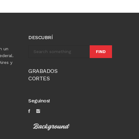
DESCUBRÍ
n un
FIND
ederal.
ires y
GRABADOS
CORTES
Seguinos!