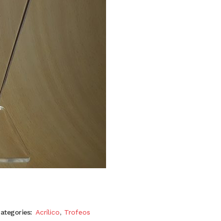
ategories:
Acrílico
,
Trofeos