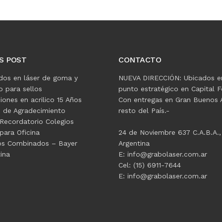
S POST
CONTACTO
dos en láser de goma y
NUEVA DIRECCIÓN: Ubicados e
 para sellos
punto estratégico en Capital F
ciones en acrilico 15 Años
Con entregas en Gran Buenos A
s de Agradecimiento
resto del País.-
Recordatorio Colegios
para Oficina
24 de Noviembre 637 C.A.B.A.,
os Combinados – Bayer
Argentina
ina
E: info@grabolaser.com.ar
Cel: (15) 6911-7644
E: info@grabolaser.com.ar