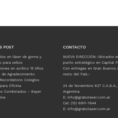
S POST
CONTACTO
dos en láser de goma y
NUEVA DIRECCIÓN: Ubicados e
 para sellos
punto estratégico en Capital F
ciones en acrilico 15 Años
Con entregas en Gran Buenos A
s de Agradecimiento
resto del País.-
Recordatorio Colegios
para Oficina
24 de Noviembre 637 C.A.B.A.,
os Combinados – Bayer
Argentina
ina
E: info@grabolaser.com.ar
Cel: (15) 6911-7644
E: info@grabolaser.com.ar