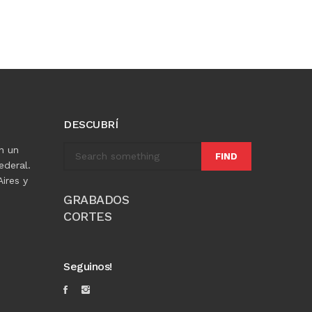
DESCUBRÍ
n un
FIND
ederal.
ires y
GRABADOS
CORTES
Seguinos!