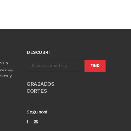
DESCUBRÍ
n un
FIND
ederal.
ires y
GRABADOS
CORTES
Seguinos!