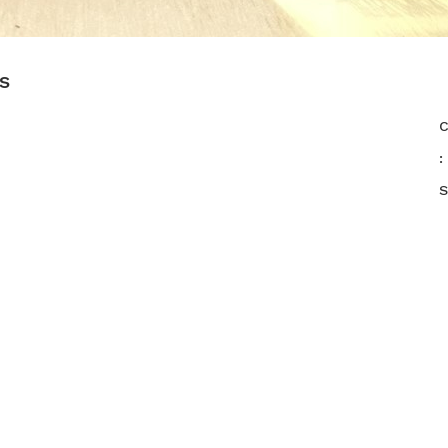
s
C
:
S