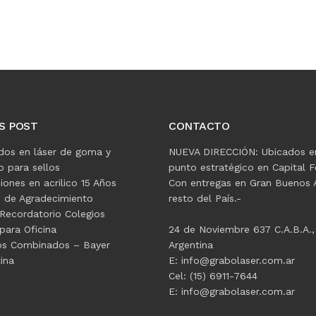
S POST
CONTACTO
dos en láser de goma y
NUEVA DIRECCIÓN: Ubicados e
 para sellos
punto estratégico en Capital F
ciones en acrilico 15 Años
Con entregas en Gran Buenos A
s de Agradecimiento
resto del País.-
Recordatorio Colegios
para Oficina
24 de Noviembre 637 C.A.B.A.,
os Combinados – Bayer
Argentina
ina
E: info@grabolaser.com.ar
Cel: (15) 6911-7644
E: info@grabolaser.com.ar