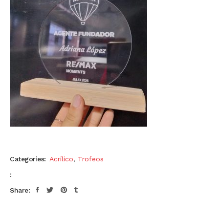
Categories:
Acrílico
,
Trofeos
:
Share: