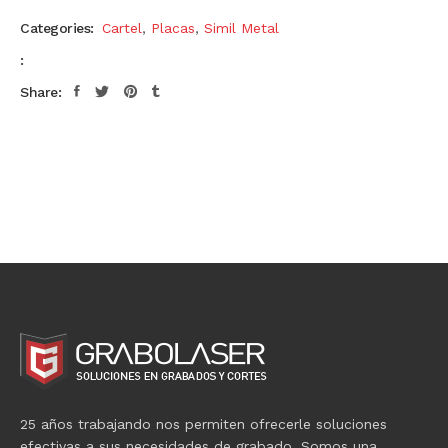
Categories:
Cartel
,
Placas
,
Simil Metal
:
Share:
25 años trabajando nos permiten ofrecerle soluciones
efectivas a sus necesidades de grabado. Somos una