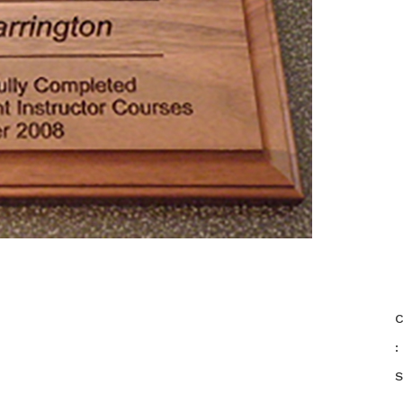
C
:
S