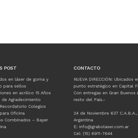
S POST
CONTACTO
dos en láser de goma y
NUEVA DIRECCIÓN: Ubicados e
 para sellos
punto estratégico en Capital F
ciones en acrilico 15 Años
Con entregas en Gran Buenos A
s de Agradecimiento
resto del País.-
Recordatorio Colegios
para Oficina
24 de Noviembre 637 C.A.B.A.,
os Combinados – Bayer
Argentina
ina
E: info@grabolaser.com.ar
Cel: (15) 6911-7644