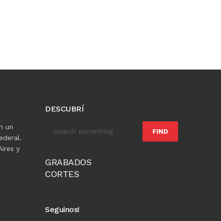
DESCUBRÍ
n un
FIND
ederal.
ires y
GRABADOS
CORTES
Seguinos!