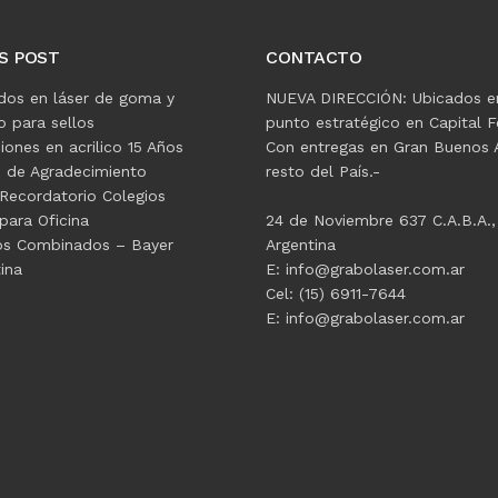
S POST
CONTACTO
dos en láser de goma y
NUEVA DIRECCIÓN: Ubicados e
 para sellos
punto estratégico en Capital F
ciones en acrilico 15 Años
Con entregas en Gran Buenos A
s de Agradecimiento
resto del País.-
Recordatorio Colegios
para Oficina
24 de Noviembre 637 C.A.B.A.,
os Combinados – Bayer
Argentina
ina
E: info@grabolaser.com.ar
Cel: (15) 6911-7644
E: info@grabolaser.com.ar