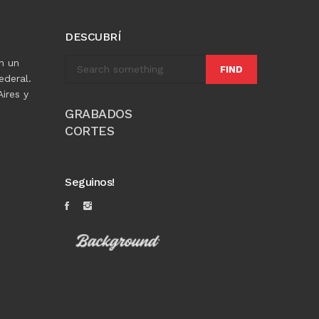
DESCUBRÍ
n un
FIND
ederal.
ires y
GRABADOS
CORTES
Seguinos!