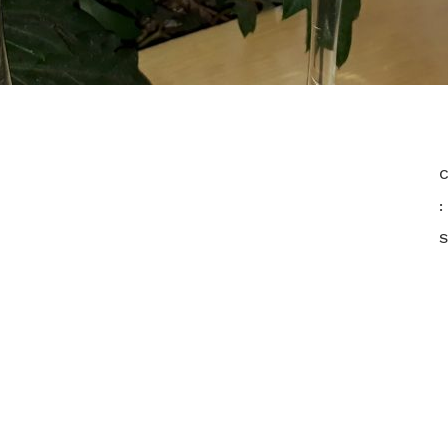
C
:
S