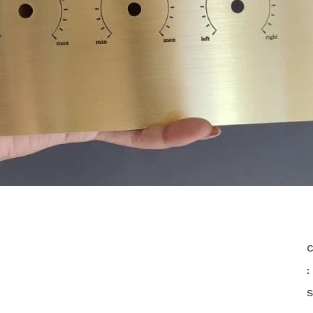
C
:
S