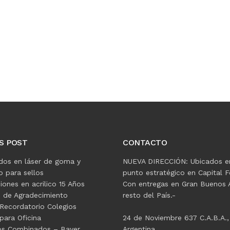
S POST
CONTACTO
dos en láser de goma y
NUEVA DIRECCIÓN: Ubicados e
 para sellos
punto estratégico en Capital F
ciones en acrilico 15 Años
Con entregas en Gran Buenos A
s de Agradecimiento
resto del País.-
Recordatorio Colegios
para Oficina
24 de Noviembre 637 C.A.B.A.,
os Combinados – Bayer
Argentina