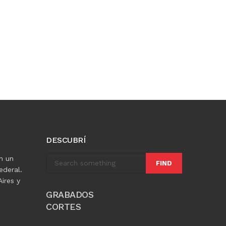
DESCUBRÍ
n un
FIND
ederal.
ires y
GRABADOS
CORTES